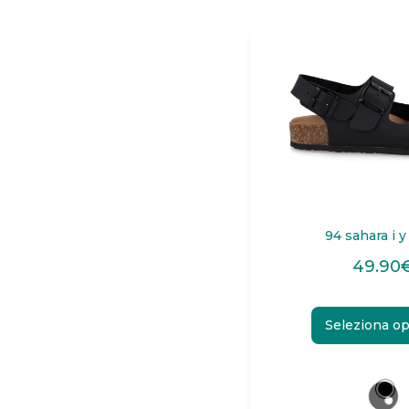
94 sahara i y
49.90
Seleziona op