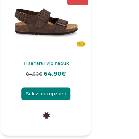
11 sahara i vib nabuk
64.90
€
84.90
€
Seleziona opzioni