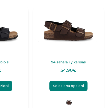
 bio s
94 sahara i y kansas
€
54.90
€
zioni
Seleziona opzioni