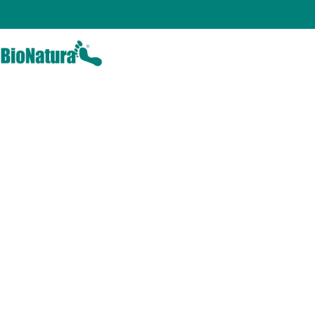
Home
Chi Siamo
Estate 2
Sandalo co