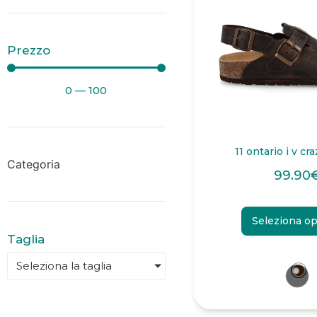
Prezzo
0
—
100
11 ontario i v cr
Categoria
99.90
Seleziona op
Taglia
Seleziona la taglia