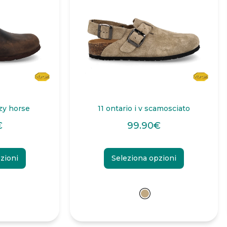
azy horse
11 ontario i v scamosciato
€
99.90
€
zioni
Seleziona opzioni