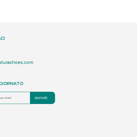
CI
aturashoes.com
GGIORNATO
iscriviti