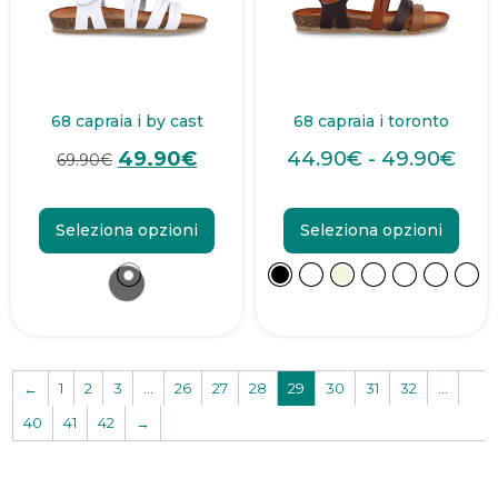
68 capraia i by cast
68 capraia i toronto
49.90
€
44.90
€
-
49.90
€
69.90
€
Seleziona opzioni
Seleziona opzioni
←
1
2
3
…
26
27
28
29
30
31
32
…
40
41
42
→