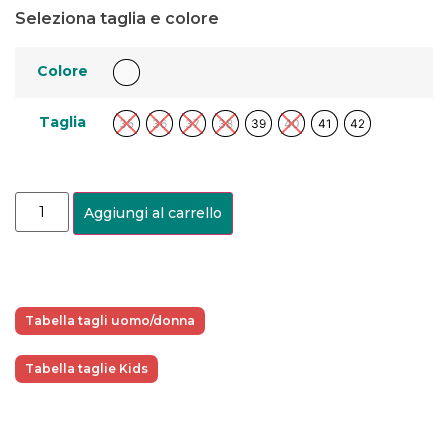
Seleziona taglia e colore
Colore
Taglia
35
36
37
38
39
40
41
42
Aggiungi al carrello
Tabella tagli uomo/donna
Tabella taglie Kids