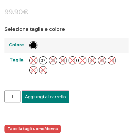
99.90
€
Seleziona taglia e colore
Colore
Taglia
36
37
38
39
40
41
42
43
44
45
46
Aggiungi al carrello
Tabella tagli uomo/donna