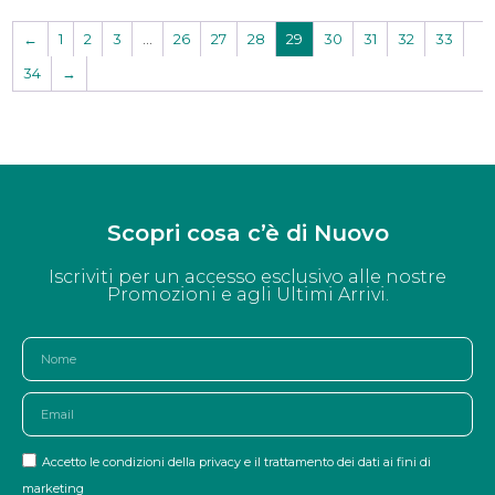
←
1
2
3
…
26
27
28
29
30
31
32
33
34
→
Scopri cosa c’è di Nuovo
Iscriviti per un accesso esclusivo alle nostre
Promozioni e agli Ultimi Arrivi.
Accetto le condizioni della privacy e il trattamento dei dati ai fini di
marketing