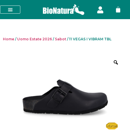
Home
/
Uomo Estate 2026
/
Sabot
/ 11 VEGAS I VIBRAM TBL