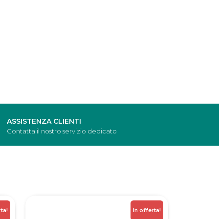
ASSISTENZA CLIENTI
Contatta il nostro servizio dedicato
rta!
In offerta!