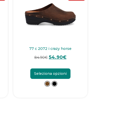
77 c 2072 i crazy horse
54.90
€
84.90
€
Seleziona opzioni