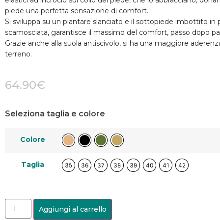
elastici ad incrocio sul collo del piede, che lo abbracciano, dona
piede una perfetta sensazione di comfort.
Si sviluppa su un plantare slanciato e il sottopiede imbottito in 
scamosciata, garantisce il massimo del comfort, passo dopo pa
Grazie anche alla suola antiscivolo, si ha una maggiore aderenz
terreno.
64.90
€
Seleziona taglia e colore
Colore
Taglia
35
36
37
38
39
40
41
42
Aggiungi al carrello