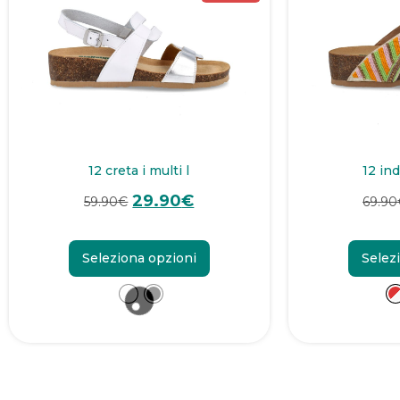
12 creta i multi l
12 ind
29.90
€
59.90
€
69.90
Seleziona opzioni
Selez