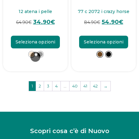
12 atena i pelle
77 c 2072 i crazy horse
34.90
€
54.90
€
64.90
€
84.90
€
Seleziona opzioni
Seleziona opzioni
1
2
3
4
…
40
41
42
→
Scopri cosa c’è di Nuovo