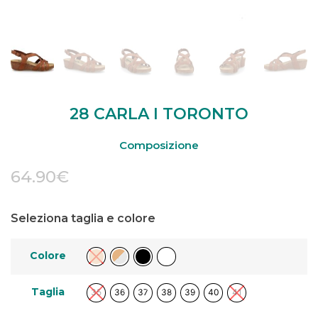
28 CARLA I TORONTO
Composizione
64.90
€
Seleziona taglia e colore
Colore
Taglia
35
36
37
38
39
40
41