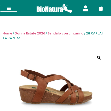
Home
/
Donna Estate 2026
/
Sandalo con cinturino
/ 28 CARLA I
TORONTO