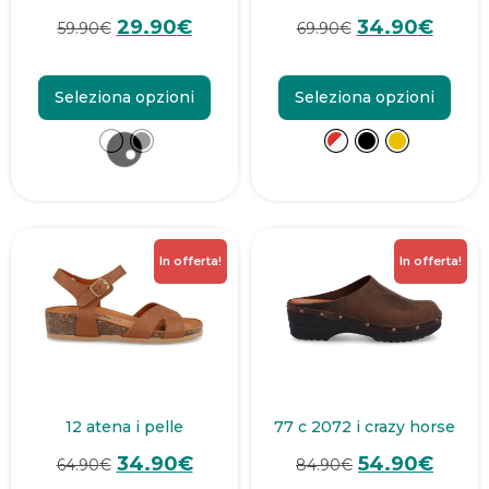
29.90
€
34.90
€
59.90
€
69.90
€
Seleziona opzioni
Seleziona opzioni
In offerta!
In offerta!
12 atena i pelle
77 c 2072 i crazy horse
34.90
€
54.90
€
64.90
€
84.90
€