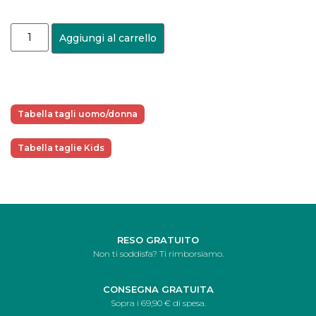
Aggiungi al carrello
Tabella tagli uomo/donna
Tabella taglie Kids
RESO GRATUITO
Non ti soddisfa? Ti rimborsiamo.
CONSEGNA GRATUITA
Sopra i 69,90 € di spesa.