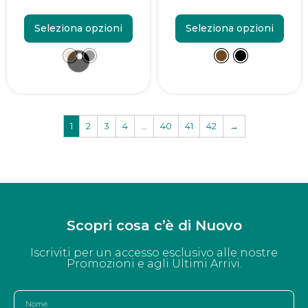
Seleziona opzioni
Seleziona opzioni
1
2
3
4
…
40
41
42
→
Scopri cosa c’è di Nuovo
Iscriviti per un accesso esclusivo alle nostre
Promozioni e agli Ultimi Arrivi.