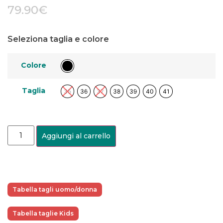
79.90
€
Seleziona taglia e colore
Colore
Taglia
35
36
37
38
39
40
41
Aggiungi al carrello
Tabella tagli uomo/donna
Tabella taglie Kids