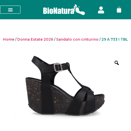
Home
/
Donna Estate 2026
/
Sandalo con cinturino
/ 29 A 733 I TBL