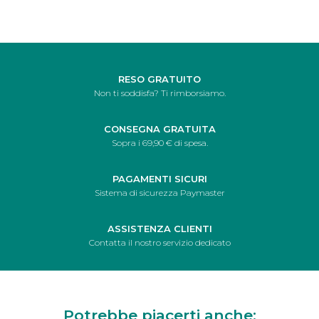
RESO GRATUITO
Non ti soddisfa? Ti rimborsiamo.
CONSEGNA GRATUITA
Sopra i 69,90 € di spesa.
PAGAMENTI SICURI
Sistema di sicurezza Paymaster
ASSISTENZA CLIENTI
Contatta il nostro servizio dedicato
Potrebbe piacerti anche: