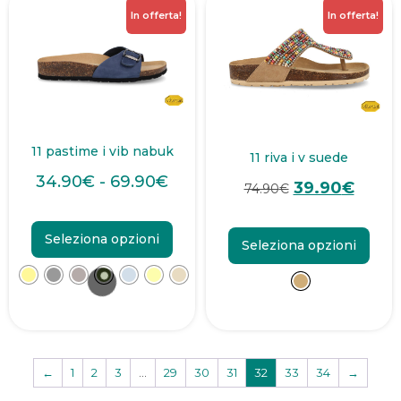
In offerta!
In offerta!
11 pastime i vib nabuk
11 riva i v suede
34.90
€
-
69.90
€
39.90
€
74.90
€
Seleziona opzioni
Seleziona opzioni
←
1
2
3
…
29
30
31
32
33
34
→