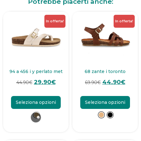
Potrebbe piacerti anche:
In offerta!
In offerta!
94 a 456 i y perlato met
68 zante i toronto
29.90
€
44.90
€
44.90
€
69.90
€
Seleziona opzioni
Seleziona opzioni