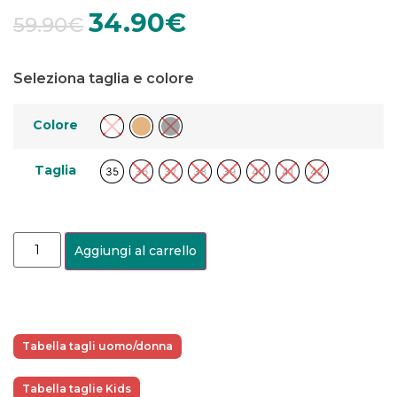
34.90
€
59.90
€
Seleziona taglia e colore
Colore
Taglia
35
36
37
38
39
40
41
42
Aggiungi al carrello
Tabella tagli uomo/donna
Tabella taglie Kids