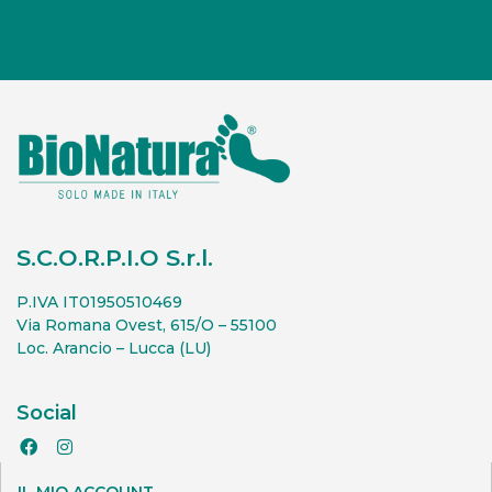
S.C.O.R.P.I.O S.r.l.
P.IVA IT01950510469
Via Romana Ovest, 615/O – 55100
Loc. Arancio – Lucca (LU)
Social
IL MIO ACCOUNT