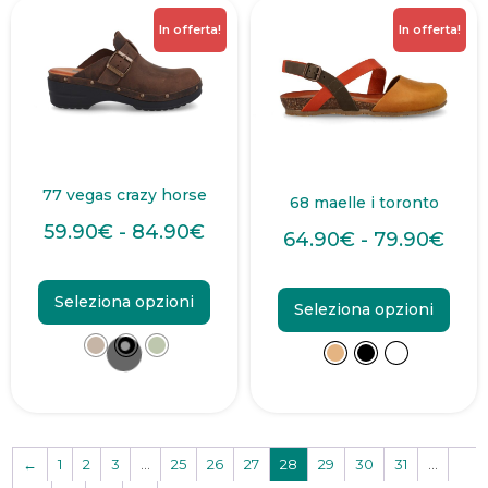
In offerta!
In offerta!
77 vegas crazy horse
68 maelle i toronto
59.90
€
-
84.90
€
64.90
€
-
79.90
€
Seleziona opzioni
Seleziona opzioni
←
1
2
3
…
25
26
27
28
29
30
31
…