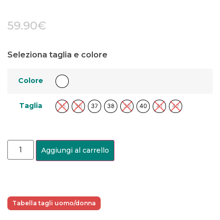
59.90
€
Seleziona taglia e colore
Colore
Taglia
35
36
37
38
39
40
41
42
Aggiungi al carrello
Tabella tagli uomo/donna