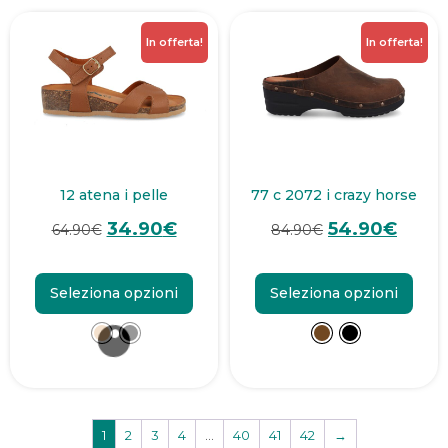
In offerta!
In offerta!
12 atena i pelle
77 c 2072 i crazy horse
34.90
€
54.90
€
64.90
€
84.90
€
Seleziona opzioni
Seleziona opzioni
1
2
3
4
…
40
41
42
→