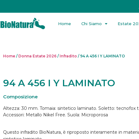
Home
Chi Siamo
Estate 2
Home
/
Donna Estate 2026
/
Infradito
/ 94 A 456 I Y LAMINATO
94 A 456 I Y LAMINATO
Composizione
Altezza: 30 mm. Tomaia: sintetico laminato. Soletto: tecnofox 
Accessori: Metallo Nikel Free. Suola: Microporosa
Questo infradito BioNatura, è riproposto interamente in materi