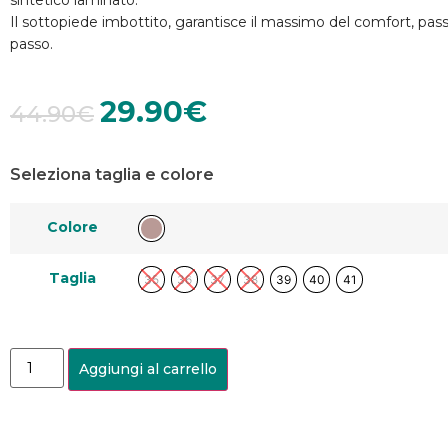
sintetico laminato.
Il sottopiede imbottito, garantisce il massimo del comfort, pa
passo.
29.90
€
44.90
€
Seleziona taglia e colore
Colore
Taglia
35
36
37
38
39
40
41
Aggiungi al carrello