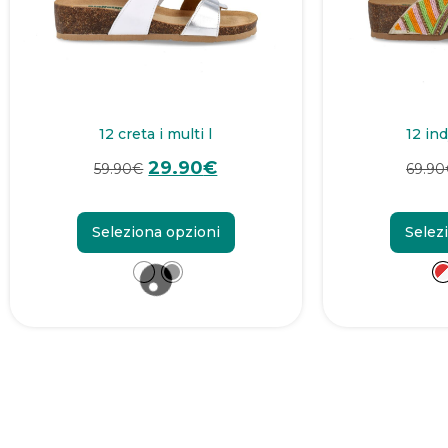
12 creta i multi l
12 ind
29.90
€
59.90
€
69.90
Seleziona opzioni
Selez