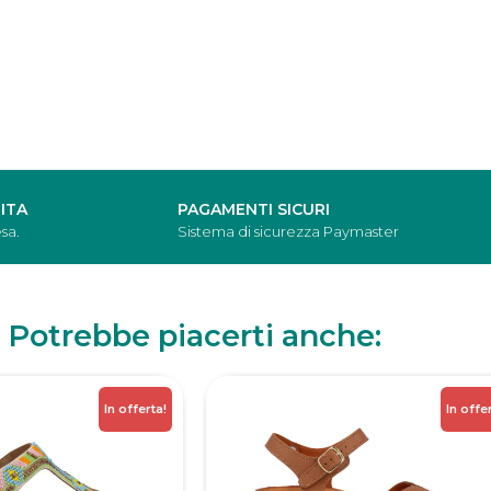
ITA
PAGAMENTI SICURI
sa.
Sistema di sicurezza Paymaster
Potrebbe piacerti anche:
In offerta!
In offe