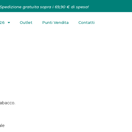
Spedizione gratuita sopra i 69,90 € di spesa!
026
Outlet
Punti Vendita
Contatti
tabacco.
ale