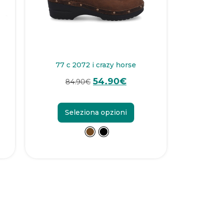
77 c 2072 i crazy horse
54.90
€
84.90
€
Seleziona opzioni