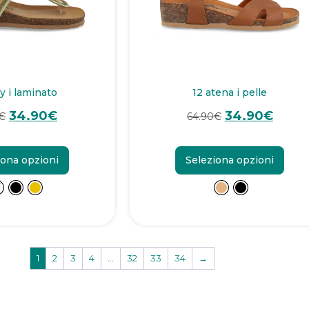
y i laminato
12 atena i pelle
34.90
€
34.90
€
€
64.90
€
iona opzioni
Seleziona opzioni
1
2
3
4
…
32
33
34
→