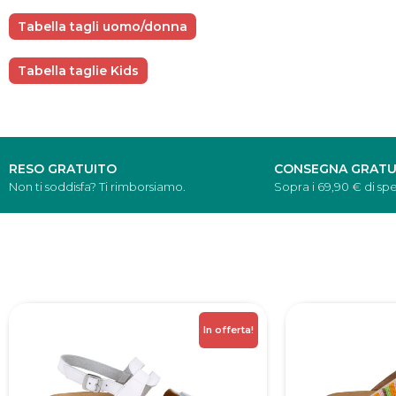
Tabella tagli uomo/donna
Tabella taglie Kids
RESO GRATUITO
CONSEGNA GRATU
Non ti soddisfa? Ti rimborsiamo.
Sopra i 69,90 € di spe
In offerta!