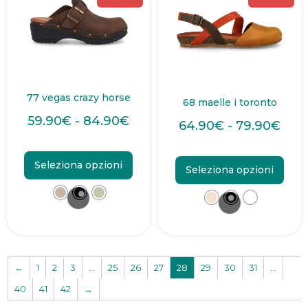
77 vegas crazy horse
68 maelle i toronto
59.90
€
-
84.90
€
64.90
€
-
79.90
€
Seleziona opzioni
Seleziona opzioni
←
1
2
3
…
25
26
27
28
29
30
31
…
40
41
42
→