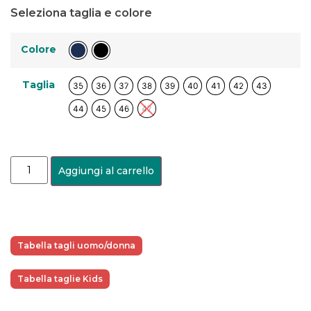
Seleziona taglia e colore
Colore
Taglia
35
36
37
38
39
40
41
42
43
44
45
46
47
Aggiungi al carrello
Tabella tagli uomo/donna
Tabella taglie Kids