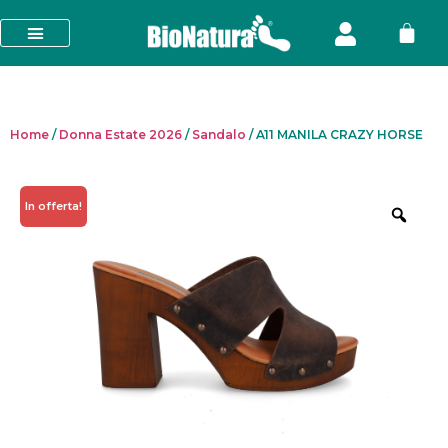
Home
/
Donna Estate 2026
/
Sandalo
/ A11 MANILA CRAZY HORSE
In offerta!