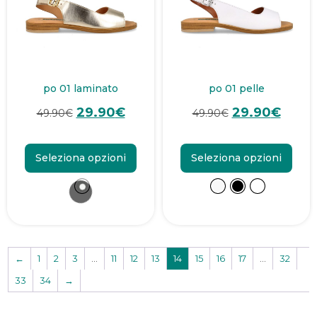
po 01 laminato
po 01 pelle
29.90
€
29.90
€
49.90
€
49.90
€
Seleziona opzioni
Seleziona opzioni
←
1
2
3
…
11
12
13
14
15
16
17
…
32
33
34
→