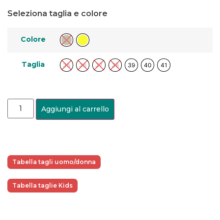
Seleziona taglia e colore
Colore
Taglia
35
36
37
38
39
40
41
Aggiungi al carrello
Tabella tagli uomo/donna
Tabella taglie Kids