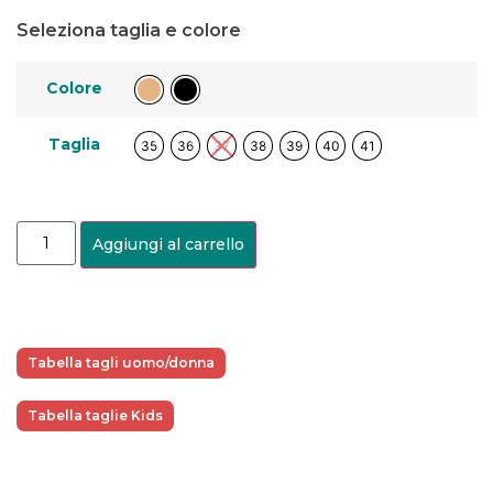
Seleziona taglia e colore
Colore
Taglia
35
36
37
38
39
40
41
Aggiungi al carrello
Tabella tagli uomo/donna
Tabella taglie Kids