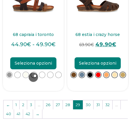
68 capraia i toronto
68 estia i crazy horse
44.90
€
-
49.90
€
49.90
€
69.90
€
Seleziona opzioni
Seleziona opzioni
←
1
2
3
…
26
27
28
29
30
31
32
…
40
41
42
→