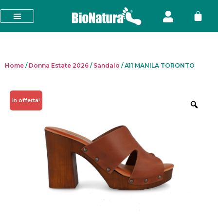
Home
/
Donna Estate 2026
/
Sandalo
/ A11 MANILA TORONTO
In offerta!