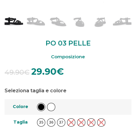
PO 03 PELLE
Composizione
29.90
€
49.90
€
Seleziona taglia e colore
Colore
Taglia
35
36
37
38
39
40
41