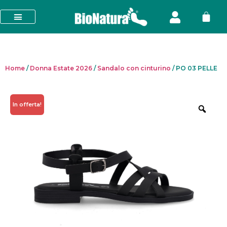
Home
/
Donna Estate 2026
/
Sandalo con cinturino
/ PO 03 PELLE
In offerta!