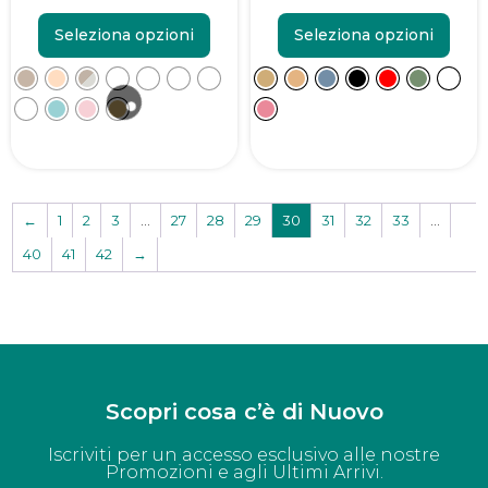
Seleziona opzioni
Seleziona opzioni
←
1
2
3
…
27
28
29
30
31
32
33
…
40
41
42
→
Scopri cosa c’è di Nuovo
Iscriviti per un accesso esclusivo alle nostre
Promozioni e agli Ultimi Arrivi.