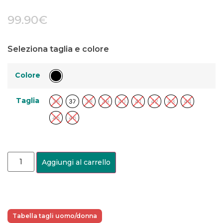
99.90
€
Seleziona taglia e colore
Colore
Taglia
36
37
38
39
40
41
42
43
44
45
46
Aggiungi al carrello
Tabella tagli uomo/donna