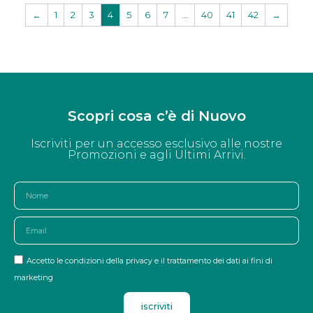
←
1
2
3
4
5
6
7
…
40
41
42
→
Scopri cosa c’è di Nuovo
Iscriviti per un accesso esclusivo alle nostre
Promozioni e agli Ultimi Arrivi.
Accetto le condizioni della privacy e il trattamento dei dati ai fini di
marketing
iscriviti