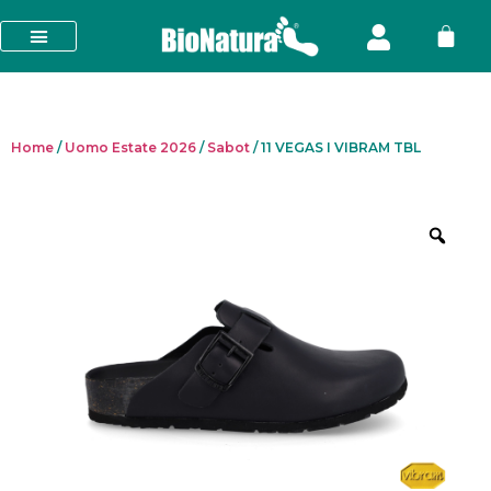
Home
/
Uomo Estate 2026
/
Sabot
/ 11 VEGAS I VIBRAM TBL