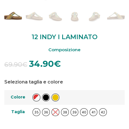
12 INDY I LAMINATO
Composizione
34.90
€
69.90
€
Seleziona taglia e colore
Colore
Taglia
35
36
37
38
39
40
41
42