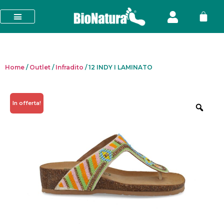
Home
/
Outlet
/
Infradito
/ 12 INDY I LAMINATO
In offerta!