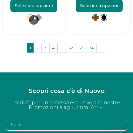
Seleziona opzioni
Seleziona opzioni
1
2
3
4
…
32
33
34
→
Scopri cosa c’è di Nuovo
Iscriviti per un accesso esclusivo alle nostre
Promozioni e agli Ultimi Arrivi.