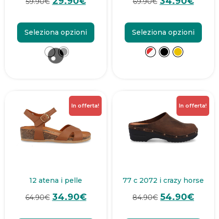
29.90
€
34.90
€
59.90
€
69.90
€
Seleziona opzioni
Seleziona opzioni
In offerta!
In offerta!
12 atena i pelle
77 c 2072 i crazy horse
34.90
€
54.90
€
64.90
€
84.90
€