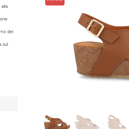
 alla
ione
imo del
a sul