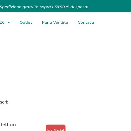
Spedizione gratuita sopra i 69,90 € di spesa!
026
Outlet
Punti Vendita
Contatti
sori:
rfetto in
In offerta!