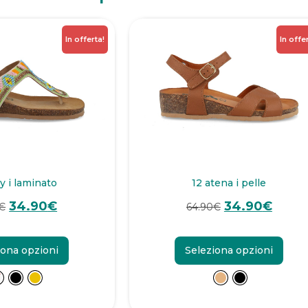
In offerta!
In offe
y i laminato
12 atena i pelle
34.90
€
34.90
€
€
64.90
€
iona opzioni
Seleziona opzioni