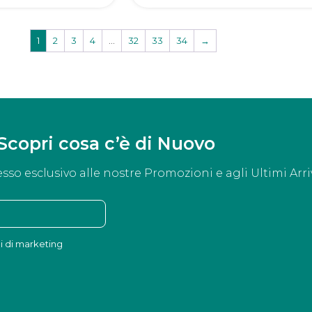
1
2
3
4
…
32
33
34
→
Scopri cosa c’è di Nuovo
esso esclusivo alle nostre Promozioni e agli Ultimi Arriv
ni di marketing