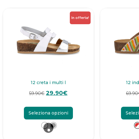
In offerta!
12 creta i multi l
12 ind
29.90
€
59.90
€
69.90
Seleziona opzioni
Selez