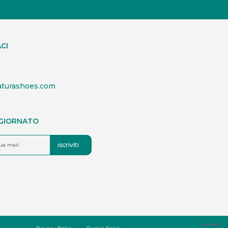
CI
aturashoes.com
GGIORNATO
iscriviti