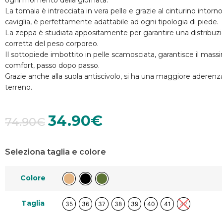
ogni momento della giornata.
La tomaia è intrecciata in vera pelle e grazie al cinturino intorno
caviglia, è perfettamente adattabile ad ogni tipologia di piede.
La zeppa è studiata appositamente per garantire una distribuz
corretta del peso corporeo.
Il sottopiede imbottito in pelle scamosciata, garantisce il mass
comfort, passo dopo passo.
Grazie anche alla suola antiscivolo, si ha una maggiore aderenz
terreno.
34.90
€
74.90
€
Seleziona taglia e colore
Colore
Taglia
35
36
37
38
39
40
41
42