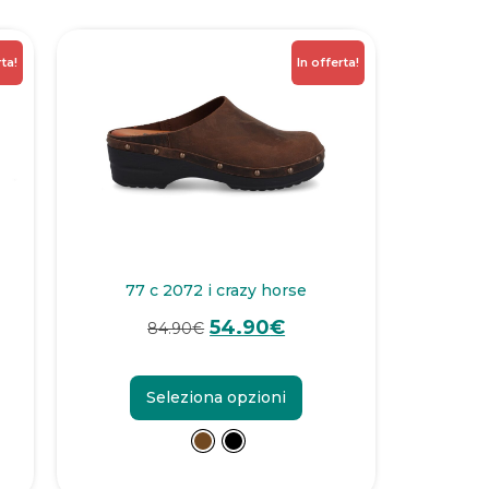
rta!
In offerta!
77 c 2072 i crazy horse
54.90
€
84.90
€
Seleziona opzioni