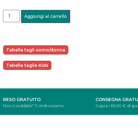
Aggiungi al carrello
Tabella tagli uomo/donna
Tabella taglie Kids
RESO GRATUITO
CONSEGNA GRATU
Non ti soddisfa? Ti rimborsiamo.
Sopra i 69,90 € di spe