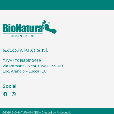
S.C.O.R.P.I.O S.r.l.
P.IVA IT01950510469
Via Romana Ovest, 615/O – 55100
Loc. Arancio – Lucca (LU)
Social
©2026 BIONATURASHOES – Created by
Alcoweb.it