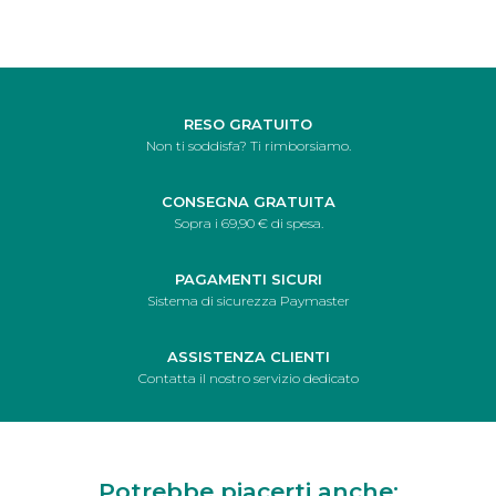
RESO GRATUITO
Non ti soddisfa? Ti rimborsiamo.
CONSEGNA GRATUITA
Sopra i 69,90 € di spesa.
PAGAMENTI SICURI
Sistema di sicurezza Paymaster
ASSISTENZA CLIENTI
Contatta il nostro servizio dedicato
Potrebbe piacerti anche: