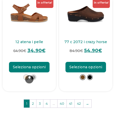
In offerta!
In offerta!
12 atena i pelle
77 c 2072 i crazy horse
34.90
€
54.90
€
64.90
€
84.90
€
Seleziona opzioni
Seleziona opzioni
1
2
3
4
…
40
41
42
→