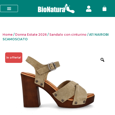
Home
/
Donna Estate 2026
/
Sandalo con cinturino
/ A11 NAIROBI
SCAMOSCIATO
In offerta!