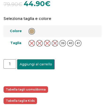
44.90
€
79.90
€
Seleziona taglia e colore
Colore
Taglia
35
36
37
38
39
40
41
Aggiungi al carrello
Tabella tagli uomo/donna
Tabella taglie Kids